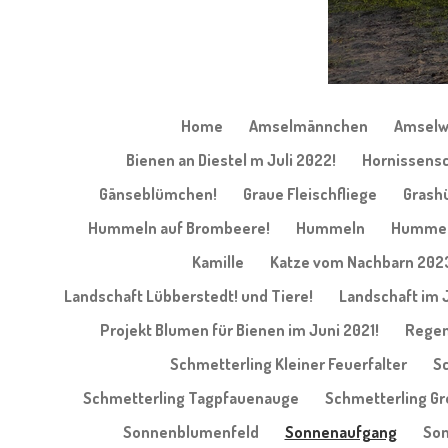
Home
Amselmännchen
Amselw
Bienen an Diestel m Juli 2022!
Hornissensc
Gänseblümchen!
Graue Fleischfliege
Grash
Hummeln auf Brombeere!
Hummeln
Hummel 
Kamille
Katze vom Nachbarn 202
Landschaft Lübberstedt! und Tiere!
Landschaft im 
Projekt Blumen für Bienen im Juni 2021!
Regen
Schmetterling Kleiner Feuerfalter
Sc
Schmetterling Tagpfauenauge
Schmetterling G
Sonnenblumenfeld
Sonnenaufgang
Son