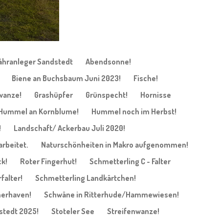
ähranleger Sandstedt
Abendsonne!
Biene an Buchsbaum Juni 2023!
Fische!
wanze!
Grashüpfer
Grünspecht!
Hornisse
Hummel an Kornblume!
Hummel noch im Herbst!
!
Landschaft/ Ackerbau Juli 2020!
arbeitet.
Naturschönheiten in Makro aufgenommen!
k!
Roter Fingerhut!
Schmetterling C - Falter
falter!
Schmetterling Landkärtchen!
merhaven!
Schwäne in Ritterhude/Hammewiesen!
stedt 2025!
Stoteler See
Streifenwanze!