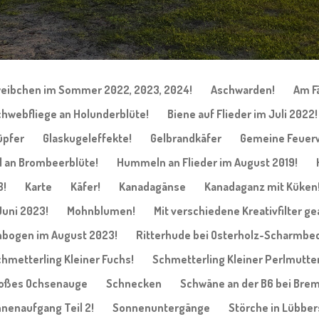
eibchen im Sommer 2022, 2023, 2024!
Aschwarden!
Am F
hwebfliege an Holunderblüte!
Biene auf Flieder im Juli 2022!
üpfer
Glaskugeleffekte!
Gelbrandkäfer
Gemeine Feuer
an Brombeerblüte!
Hummeln an Flieder im August 2019!
3!
Karte
Käfer!
Kanadagänse
Kanadaganz mit Küken
Juni 2023!
Mohnblumen!
Mit verschiedene Kreativfilter ge
bogen im August 2023!
Ritterhude bei Osterholz-Scharmbec
hmetterling Kleiner Fuchs!
Schmetterling Kleiner Perlmutter
roßes Ochsenauge
Schnecken
Schwäne an der B6 bei Bre
nenaufgang Teil 2!
Sonnenuntergänge
Störche in Lübber