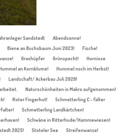
ähranleger Sandstedt
Abendsonne!
Biene an Buchsbaum Juni 2023!
Fische!
wanze!
Grashüpfer
Grünspecht!
Hornisse
Hummel an Kornblume!
Hummel noch im Herbst!
!
Landschaft/ Ackerbau Juli 2020!
arbeitet.
Naturschönheiten in Makro aufgenommen!
k!
Roter Fingerhut!
Schmetterling C - Falter
falter!
Schmetterling Landkärtchen!
merhaven!
Schwäne in Ritterhude/Hammewiesen!
stedt 2025!
Stoteler See
Streifenwanze!