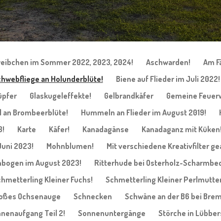
eibchen im Sommer 2022, 2023, 2024!
Aschwarden!
Am F
hwebfliege an Holunderblüte!
Biene auf Flieder im Juli 2022!
üpfer
Glaskugeleffekte!
Gelbrandkäfer
Gemeine Feuer
an Brombeerblüte!
Hummeln an Flieder im August 2019!
3!
Karte
Käfer!
Kanadagänse
Kanadaganz mit Küken
Juni 2023!
Mohnblumen!
Mit verschiedene Kreativfilter ge
bogen im August 2023!
Ritterhude bei Osterholz-Scharmbec
hmetterling Kleiner Fuchs!
Schmetterling Kleiner Perlmutter
roßes Ochsenauge
Schnecken
Schwäne an der B6 bei Bre
nenaufgang Teil 2!
Sonnenuntergänge
Störche in Lübber