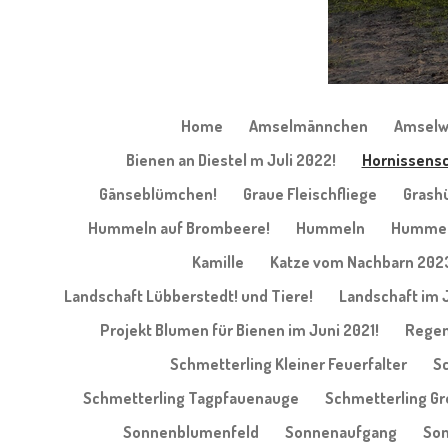
Home
Amselmännchen
Amselw
Bienen an Diestel m Juli 2022!
Hornissensc
Gänseblümchen!
Graue Fleischfliege
Grash
Hummeln auf Brombeere!
Hummeln
Hummel 
Kamille
Katze vom Nachbarn 202
Landschaft Lübberstedt! und Tiere!
Landschaft im 
Projekt Blumen für Bienen im Juni 2021!
Regen
Schmetterling Kleiner Feuerfalter
Sc
Schmetterling Tagpfauenauge
Schmetterling G
Sonnenblumenfeld
Sonnenaufgang
Son