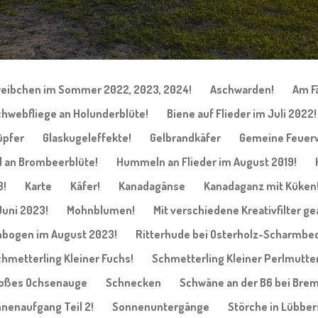
eibchen im Sommer 2022, 2023, 2024!
Aschwarden!
Am F
hwebfliege an Holunderblüte!
Biene auf Flieder im Juli 2022!
üpfer
Glaskugeleffekte!
Gelbrandkäfer
Gemeine Feuer
an Brombeerblüte!
Hummeln an Flieder im August 2019!
3!
Karte
Käfer!
Kanadagänse
Kanadaganz mit Küken
Juni 2023!
Mohnblumen!
Mit verschiedene Kreativfilter ge
bogen im August 2023!
Ritterhude bei Osterholz-Scharmbec
hmetterling Kleiner Fuchs!
Schmetterling Kleiner Perlmutter
roßes Ochsenauge
Schnecken
Schwäne an der B6 bei Bre
nenaufgang Teil 2!
Sonnenuntergänge
Störche in Lübber