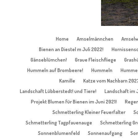
Home
Amselmännchen
Amselw
Bienen an Diestel m Juli 2022!
Hornissensc
Gänseblümchen!
Graue Fleischfliege
Grash
Hummeln auf Brombeere!
Hummeln
Hummel 
Kamille
Katze vom Nachbarn 202
Landschaft Lübberstedt! und Tiere!
Landschaft im 
Projekt Blumen für Bienen im Juni 2021!
Regen
Schmetterling Kleiner Feuerfalter
Sc
Schmetterling Tagpfauenauge
Schmetterling G
Sonnenblumenfeld
Sonnenaufgang
Son