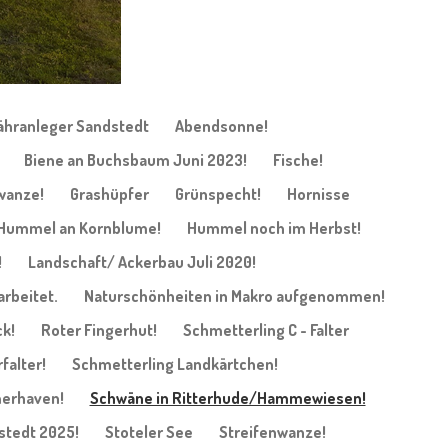
ähranleger Sandstedt
Abendsonne!
Biene an Buchsbaum Juni 2023!
Fische!
wanze!
Grashüpfer
Grünspecht!
Hornisse
Hummel an Kornblume!
Hummel noch im Herbst!
!
Landschaft/ Ackerbau Juli 2020!
arbeitet.
Naturschönheiten in Makro aufgenommen!
k!
Roter Fingerhut!
Schmetterling C - Falter
falter!
Schmetterling Landkärtchen!
merhaven!
Schwäne in Ritterhude/Hammewiesen!
stedt 2025!
Stoteler See
Streifenwanze!