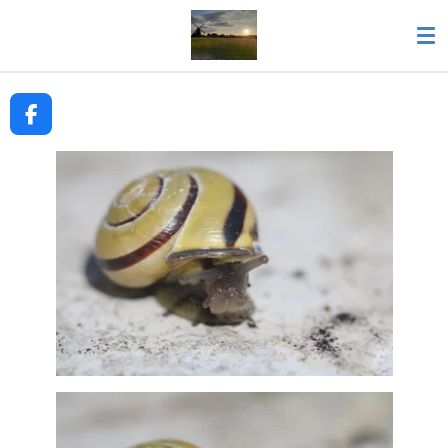
Zum
Hauptinhalt
springen
F
A
C
E
B
O
O
K