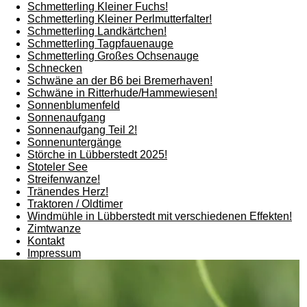
Schmetterling Kleiner Fuchs!
Schmetterling Kleiner Perlmutterfalter!
Schmetterling Landkärtchen!
Schmetterling Tagpfauenauge
Schmetterling Großes Ochsenauge
Schnecken
Schwäne an der B6 bei Bremerhaven!
Schwäne in Ritterhude/Hammewiesen!
Sonnenblumenfeld
Sonnenaufgang
Sonnenaufgang Teil 2!
Sonnenuntergänge
Störche in Lübberstedt 2025!
Stoteler See
Streifenwanze!
Tränendes Herz!
Traktoren / Oldtimer
Windmühle in Lübberstedt mit verschiedenen Effekten!
Zimtwanze
Kontakt
Impressum