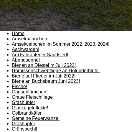
Home
Amselmännchen
Amselweibchen im Sommer 2022, 2023, 2024!
Aschwarden!
Am Fähranleger Sandstedt
Abendsonne!
Bienen an Diestel m Juli 2022!
Hornissenschwebfliege an Holunderblüte!
Biene auf Flieder im Juli 2022!
Biene an Buchsbaum Juni 2023!
Fische!
Gänseblümchen!
Graue Fleischfliege
Grashüpfer
Glaskugeleffekte!
Gelbrandkäfer
Gemeine Feuerwanze!
Grashüpfer
Grünspecht!